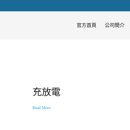
官方首頁
公司簡介
、電源保護方案設計；律動床無刷
MOSFET元件代理、LDO元件代
充放電
Read More