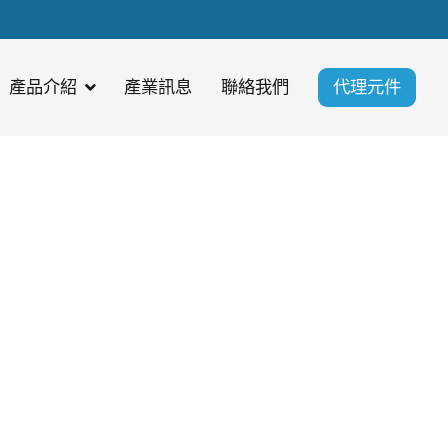
產品介紹
產業訊息
聯絡我們
代理元件
馬達驅動器、按摩椅馬達驅動器、空
理