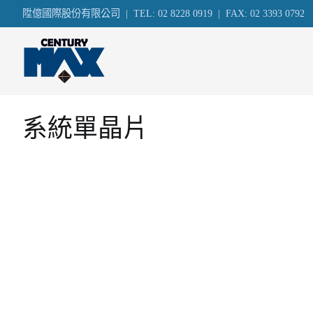
Skip
陞億國際股份有限公司 | TEL: 02 8228 0919 | FAX: 02 3393 0792
to
content
陞億國際股份有限公司
電源控制、電源充電
氣清淨機馬達驅動器；
系統單晶片