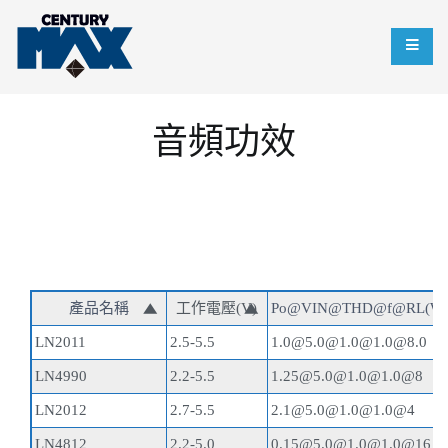
Skip
to
content
陞億國際股份有限公司
電源控制、電源充電、電源保護
音頻功效
方案設計；律動床無刷馬達驅動
器、按摩椅馬達驅動器、空氣清
淨機馬達驅動器；MOSFET元件
代理、LDO元件代理
產品名稱
工作電壓(V)
Po@VIN@THD@f@RL(
LN2011
2.5-5.5
1.0@5.0@1.0@1.0@8.0
LN4990
2.2-5.5
1.25@5.0@1.0@1.0@8
LN2012
2.7-5.5
2.1@5.0@1.0@1.0@4
LN4812
2.2-5.0
0.15@5.0@1.0@1.0@16